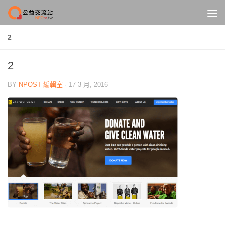
Skip to content
2
2
BY
NPOST 編輯室
·
17 3 月, 2016