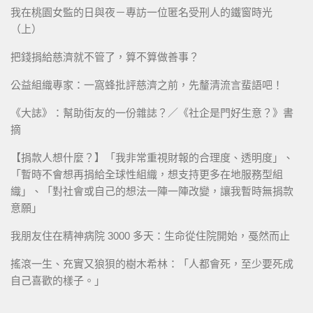
我在桃園女監的日與夜－專訪一位匿名受刑人的鐵窗時光
（上）
把錢捐給慈濟就不管了，算不算做善事？
公益組織專家：一窩蜂批評慈濟之前，先釐清流言蜚語吧！
《大誌》：幫助街友的一份雜誌？／《社企是門好生意？》書
摘
【捐款人想什麼？】「我非常重視財報的合理度、透明度」、
「暫時不會想再捐給全球性組織，想支持更多在地服務型組
織」、「對社會或自己的想法一陣一陣改變，讓我暫時無捐款
意願」
我朋友住在精神病院 3000 多天：生命從住院開始，戞然而止
搖滾一生、充實又狼狽的樹木希林：「人都會死，至少要死成
自己喜歡的樣子。」