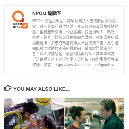
NPOst 編輯室
NPOst 公益交流站，隸屬社團法人臺灣數位文化協
會，為一非營利數位媒體，專責報導臺灣公益社福動
態，重視產業交流、公益發展，促進捐款人、政府、
社群、企業、弱勢與社福組織之溝通，強化公益組織
橫向連結，矢志成為臺灣最大公益交流平臺。另引進
國際發展援助與國外組織動向，舉辦實體講座與年
會，深入探究議題，激發討論與對話。其姐妹站為
「泛傳媒」旗下之泛科學、泛科技、娛樂重擊等專業
媒體。臉書：https://www.facebook.com/npost.tw
YOU MAY ALSO LIKE...