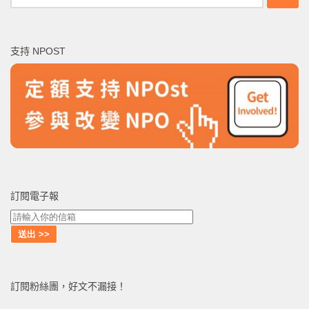
尋
關
鍵
支持 NPOST
字:
訂閱電子報
訂閱粉絲團，好文不漏接！