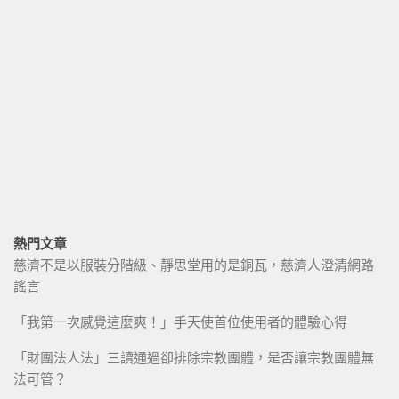
熱門文章
慈濟不是以服裝分階級、靜思堂用的是銅瓦，慈濟人澄清網路
謠言
「我第一次感覺這麼爽！」手天使首位使用者的體驗心得
「財團法人法」三讀通過卻排除宗教團體，是否讓宗教團體無
法可管？