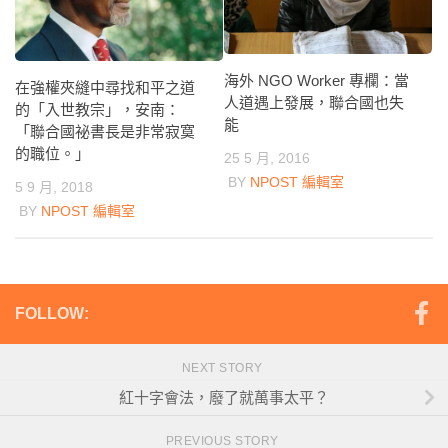
海外 NGO Worker 專欄：當
在強權夾縫中尋找和平之道
人道遇上發展，聯合國也失
的「入世教宗」，安南：
能
「聯合國祕書長是非常寂寞
的職位。」
25 5 月, 2016
BY
NPOST 編輯室
5 9 月, 2018
BY
NPOST 編輯室
FOLLOW:
NEXT STORY
紅十字會法，廢了就萬事太平？
PREVIOUS STORY