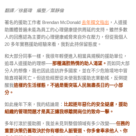
翻譯／徐藝瑋 編整／葉靜倫
著名的援助工作者 Brendan McDonald
去年撰文指出
，人道援
助團體普遍未能為員工的心理健康提供周延的支持。雖然多數
人的回應認為主要的心理健康威脅來自外在壓力，但從我個人
20 多年實務援助經驗來看，我對此持保留態度。
和大部分同事一樣，我很年輕便進入相當具規模的援助單位，
追尋人道援助的理想──
那種滿腔熱情的助人渴望。
而如同大部
分人的想像，我也因此造訪許多國家，並在不少危險境地中冒
險直視著死亡。但這些經歷從未使我對援助志業動搖，反倒提
醒我
這樣的生活樣態，不過是衝突區人民無盡長日的一小部
分。
如此幾年下來，我的結論是：
比起逐年惡化的安全疑慮，援助
組織的管理問題才是真正讓我想離開崗位的致命一擊。
多年打滾於援助圈，我並未見到整個領域有多少改變──
任務的
重要決策仍舊取決於你有哪些人脈管道、你多會奉承他人、你