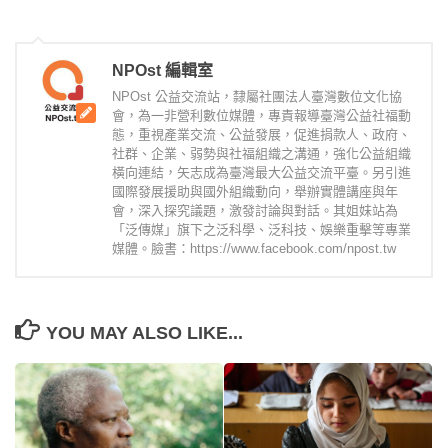
NPOst 編輯室
NPOst 公益交流站，隸屬社團法人臺灣數位文化協
會，為一非營利數位媒體，專責報導臺灣公益社福動
態，重視產業交流、公益發展，促進捐款人、政府、
社群、企業、弱勢與社福組織之溝通，強化公益組織
橫向連結，矢志成為臺灣最大公益交流平臺。另引進
國際發展援助與國外組織動向，舉辦實體講座與年
會，深入探究議題，激發討論與對話。其姐妹站為
「泛傳媒」旗下之泛科學、泛科技、娛樂重擊等專業
媒體。臉書：https://www.facebook.com/npost.tw
YOU MAY ALSO LIKE...