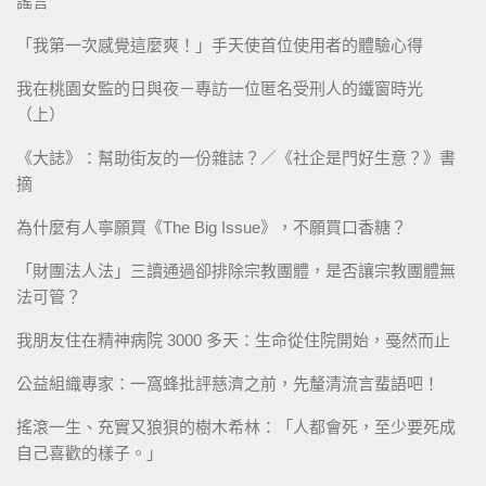
謠言
「我第一次感覺這麼爽！」手天使首位使用者的體驗心得
我在桃園女監的日與夜－專訪一位匿名受刑人的鐵窗時光
（上）
《大誌》：幫助街友的一份雜誌？／《社企是門好生意？》書
摘
為什麼有人寧願買《The Big Issue》，不願買口香糖？
「財團法人法」三讀通過卻排除宗教團體，是否讓宗教團體無
法可管？
我朋友住在精神病院 3000 多天：生命從住院開始，戞然而止
公益組織專家：一窩蜂批評慈濟之前，先釐清流言蜚語吧！
搖滾一生、充實又狼狽的樹木希林：「人都會死，至少要死成
自己喜歡的樣子。」