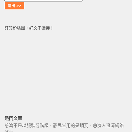
訂閱粉絲團，好文不漏接！
熱門文章
慈濟不是以服裝分階級、靜思堂用的是銅瓦，慈濟人澄清網路