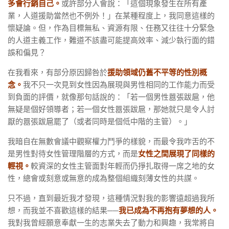
多會行銷自己。
或許部分人會說：「這個現象發生在所有產
業，人道援助當然也不例外！」在某種程度上，我同意這樣的
懷疑論。但，作為目標無私、資源有限、任務又往往十分緊急
的人道主義工作，難道不該盡可能提高效率、減少執行面的錯
誤和偏見？
在我看來，有部分原因歸咎於
援助領域仍舊不平等的性別概
念。
我不只一次見到女性因為展現與男性相同的工作能力而受
到負面的評價，就像那句話說的：「若一個男性囂張跋扈，他
無疑是個好領導者；若一個女性囂張跋扈，那她就只是令人討
厭的囂張跋扈罷了（或者同時是個低中階的主管）。」
我暗自在無數會議中觀察權力鬥爭的樣貌，而最令我咋舌的不
是男性對待女性管理階層的方式，而是
女性之間展現了同樣的
輕視。
較資深的女性主管面對年輕而仍掙扎取得一席之地的女
性，總會或刻意或無意的成為整個組織刻薄女性的共謀。
只不過，直到最近我才發現，這種情況對我的影響遠超過我所
想，而我並不喜歡這樣的結果──
我已成為不再抱有夢想的人。
我對我曾經願意奉獻一生的志業失去了動力和興趣，我常將自