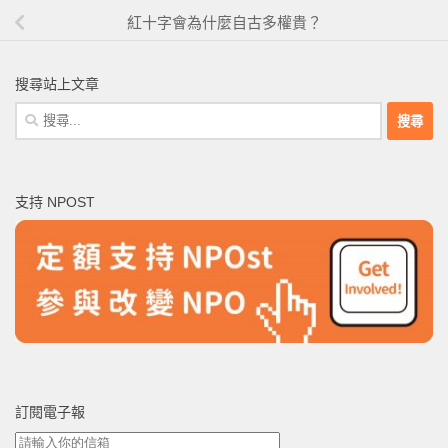
紅十字會為什麼自古多權貴？
搜尋站上文章
搜
尋
關
鍵
支持 NPOST
字:
訂閱電子報