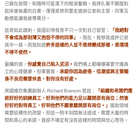
己鎖在房間，和隨時可能落下的眼淚奮戰。我掙扎著不願面對
起床後無盡的白晝，僅僅是想到要走進辦公室和主管、同事互
動便能讓我疲憊萬分。
這是如此諷刺。我還記得我曾不只一次對自己發誓：
「我絕對
不會成為那刻薄又抱怨不停的同事」
，現在，我想我或許已是
其中一員，而我知道
許多這樣的人並不是想變成那樣，是環境
不得不使然。
最糟的是，
你感覺自己陷入泥沼。
我們嘴上都嚷嚷著要守護員
工的心理健康，但事實是，
承認你因為疲倦、低潮或與主管關
係不良而需要休息，對你沒有好處。
英國維珍集團創辦人 Richard Branson 曾說：
「組織和老闆們應
該好好的訓練員工，好到他們的能力足以離開原有崗位；然後
好好的對待員工，好到他們不願意離開原有崗位。」
援助領域
需要結構性的改變，但這一時半刻間無法達成，需要大量的時
間和真心的承諾，我卻不確定有沒有這樣的時間與信心等待。