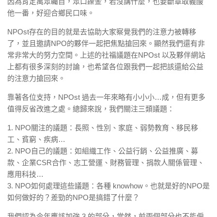
因為肯定萬眾矚目，眾口鑠金，若沒講什麼，也要斷章取義酸
他一番，好迎合鄉民口味。
NPOst存在的目的就是去協助大家察覺我們的注意力被轉移
了，並且邀請NPO的夥伴一起把焦點搶回來。顯然我們還有非
常非常大的努力空間。上述的社福議題在NPOst 以及夥伴網站
上都有很多深刻的討論，也希望各位跟我們一起把該還給公益
的注意力搶回來。
靠著各位支持，NPOst 過去一年來略有小小小…成，但有更多
值得反省改進之處。總歸來說，我們關注三類議題：
1. NPO關注的議題：長照、性別、家庭、弱勢教育、移民移
工、貧窮、疾病…
2. NPO自己的議題：如組織工作、公益行銷、公益推廣、募
款、企業CSR合作、志工營運、財務管理、捐款人關係管理、
應用科技…
3. NPO如何處理這些議題：各種 knowhow。也就是好的NPO是
如何做好的？差勁的NPO是搞錯了什麼？
我們認為今年應該加強 3 的部分，當然，前兩個部分也不能偏