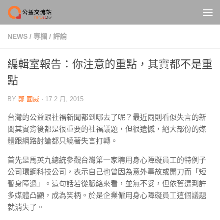
Skip to content
NEWS
/
專欄
/
評論
編輯室報告：你注意的重點，其實都不是重
點
BY
鄭 國威
·
17 2 月, 2015
台灣的公益跟社福新聞都到哪去了呢？最近兩則看似失言的新
聞其實背後都是很重要的社福議題，但很遺憾，絕大部份的媒
體跟網路討論都只繞著失言打轉。
首先是馬英九總統參觀台灣第一家聘用身心障礙員工的特例子
公司環鋼科技公司，表示自己也曾因為意外事故或開刀而「短
暫身障過」。這句話若從脈絡來看，並無不妥，但依舊遭到許
多媒體凸顯，成為笑柄。於是企業僱用身心障礙員工這個議題
就消失了。