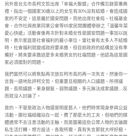
另外是台北市長柯文哲出席「幸福大聯盟」合作備忘錄簽署典
禮，指出一個國家30歲以上的女生有30%沒有結婚，會造成國
家的不安定，這是屬於國安問題。而他出席社會局、社福基金
會、合作社與商業同業公會等65家民間團體舉辦之「溫馨年菜
愛心快遞」活動會後再次針對未婚女性是國安問題一事加以說
明，表示家庭是社會福利的最小單位，當社會有太多人不結婚
時，社會福利就變成政府要承擔，但目前政府的結構並沒有準
備好，將來要承擔這麼多未婚男女的社福問題，他認為這是國
家必須面對的問題。
我們當然可以將焦點再次放在柯市長的再一次失言，然後你一
言我一語地批評柯文哲，但重要且相關的人口議題、所得議
題、長照議題、單身銀髮、弱勢議題、多元無法成家議題…反
而就沒人討論了。
是的，不管是政治人物還是明星藝人，他們時常現身參與公益
活動，跟社福組織站在一起，費了那麼大的工夫，但咱們的媒
體通常不去注意活動的主軸，而是圍著這些公眾人物的言論跟
私生活打轉，想方設法、各取所需，真有失言那就大呼好極，