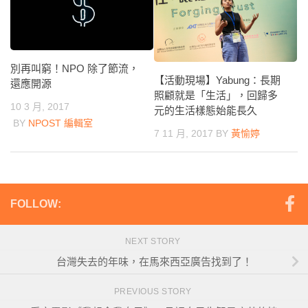
別再叫窮！NPO 除了節流，
【活動現場】Yabung：長期
還應開源
照顧就是「生活」，回歸多
10 3 月, 2017
元的生活樣態始能長久
BY
NPOST 編輯室
7 11 月, 2017
BY
黃愉婷
FOLLOW:
NEXT STORY
台灣失去的年味，在馬來西亞廣告找到了！
PREVIOUS STORY