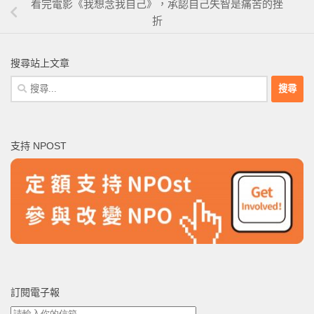
看完電影《我想念我自己》，承認自己失智是痛苦的挫
折
搜尋站上文章
搜
尋
關
鍵
支持 NPOST
字:
訂閱電子報