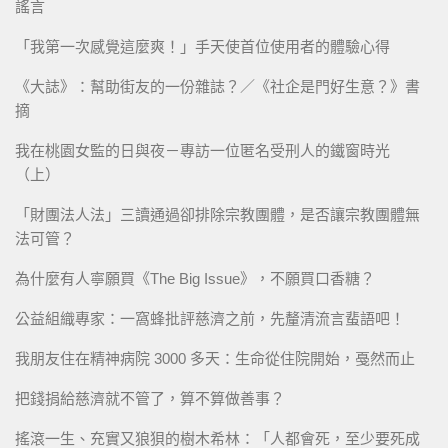
謠言
「我第一次感覺這麼爽！」手天使首位使用者的體驗心得
《大誌》：幫助街友的一份雜誌？／《社企是門好生意？》書
摘
我在桃園女監的日與夜－專訪一位匿名受刑人的鐵窗時光
（上）
「財團法人法」三讀通過卻排除宗教團體，是否讓宗教團體無
法可管？
為什麼有人寧願買《The Big Issue》，不願買口香糖？
公益組織專家：一窩蜂批評慈濟之前，先釐清流言蜚語吧！
我朋友住在精神病院 3000 多天：生命從住院開始，戞然而止
把錢捐給慈濟就不管了，算不算做善事？
搖滾一生、充實又狼狽的樹木希林：「人都會死，至少要死成