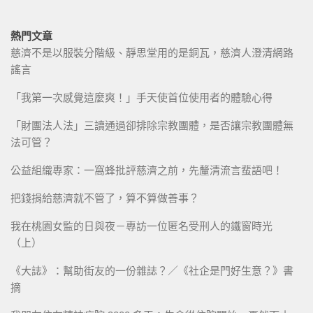
熱門文章
慈濟不是以服裝分階級、靜思堂用的是銅瓦，慈濟人澄清網路
謠言
「我第一次感覺這麼爽！」手天使首位使用者的體驗心得
「財團法人法」三讀通過卻排除宗教團體，是否讓宗教團體無
法可管？
公益組織專家：一窩蜂批評慈濟之前，先釐清流言蜚語吧！
把錢捐給慈濟就不管了，算不算做善事？
我在桃園女監的日與夜－專訪一位匿名受刑人的鐵窗時光
（上）
《大誌》：幫助街友的一份雜誌？／《社企是門好生意？》書
摘