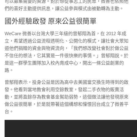
可以募集需要的資源。對於想從事志工的民眾，微善也依照他
們的喜好主動提供訊息，讓公益參與模式由被動轉為主動。
國外經驗啟發 原來公益很簡單
WeCare 微善以台灣大學三年級的曾郁翔為首，在 2012 年成
立，希望透過公益流程透明化、公開化的模式，讓社會大眾知
道他們捐贈的資金與物資流向，「我們想改變社會對於做公益
不信任的想法，它其實是一件很快樂的事情。」曾郁翔說。於
是這一群學生團隊加入校內育成中心，開出一條公益創業的
路。
曾郁翔表示，投身公益是因為高中去美國當交換生時得到的啟
發。他看到當地教會利用空餘教室，發起二手衣物的販賣活
動，並將盈餘存為教會基金幫助弱勢，這個做法讓他發現原來
做公益很簡單，於是就帶著這個構想和憧憬回台成立了微善平
台。