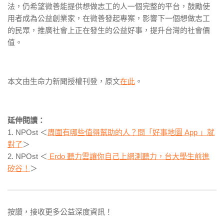
法，仍希望微善能提供想做志工的人一個完整的平台，鼓勵使
用者成為公益創業家，在微善發起專案，影響下一個想做志工
的民眾，推廣社會上正在發生的公益好事，提升台灣的社會價
值。
本文由生命力新聞授權刊登，原文
在此
。
延伸閱讀：
1. NPOst ＜
周圍有哪些值得幫助的人？問「好事地圖 App 」就
對了
＞
2. NPOst ＜
Erdo 聽力雲讓你自己上網測聽力，台大學生前進
矽谷！
＞
按讚，接收更多公益深度資訊！