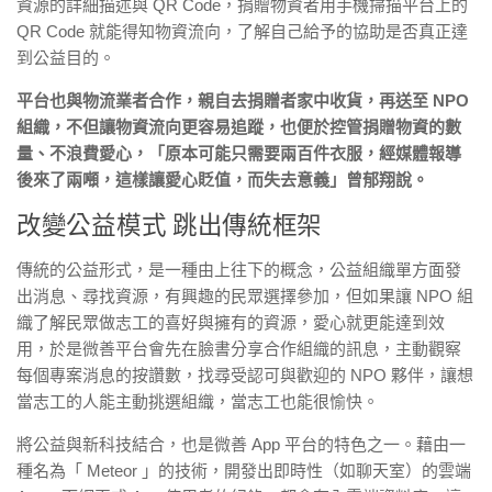
資源的詳細描述與 QR Code，捐贈物資者用手機掃描平台上的
QR Code 就能得知物資流向，了解自己給予的協助是否真正達
到公益目的。
平台也與物流業者合作，親自去捐贈者家中收貨，再送至 NPO
組織，不但讓物資流向更容易追蹤，也便於控管捐贈物資的數
量、不浪費愛心，「原本可能只需要兩百件衣服，經媒體報導
後來了兩噸，這樣讓愛心貶值，而失去意義」曾郁翔說。
改變公益模式 跳出傳統框架
傳統的公益形式，是一種由上往下的概念，公益組織單方面發
出消息、尋找資源，有興趣的民眾選擇參加，但如果讓 NPO 組
織了解民眾做志工的喜好與擁有的資源，愛心就更能達到效
用，於是微善平台會先在臉書分享合作組織的訊息，主動觀察
每個專案消息的按讚數，找尋受認可與歡迎的 NPO 夥伴，讓想
當志工的人能主動挑選組織，當志工也能很愉快。
將公益與新科技結合，也是微善 App 平台的特色之一。藉由一
種名為「 Meteor 」的技術，開發出即時性（如聊天室）的雲端