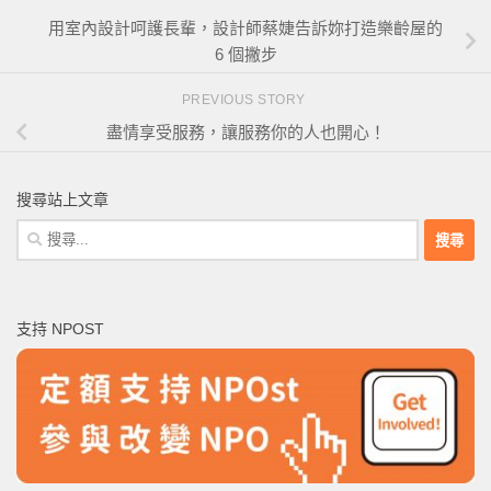
用室內設計呵護長輩，設計師蔡婕告訴妳打造樂齡屋的
6 個撇步
PREVIOUS STORY
盡情享受服務，讓服務你的人也開心！
搜尋站上文章
搜
尋
關
鍵
支持 NPOST
字: