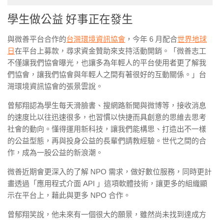
學生做公益 好事正在發生
與微善平台合作的
台灣環境資訊協會
，今年 6 月配合
世界地球
日
在平台上募款，尋求資金贊助來支持活動開銷。「微善志工
不僅讓我們協會曝光，也讓多為年輕人的平台使用者更了解我
們協會，讓我們協會與年輕人之間有著很好的互動關係。」台
灣環境資訊協會的張景雲說。
曾郁翔認為學生每天滑臉書、搜網路新聞與微博等，接收消息
的速度比以往迅速很多，也習慣以快捷而具創意的思維去思考
社會的動向。懂得運用新科技，讓我們能構思、打造出不一樣
的公益型態，再與投身公益的長輩們請教經驗。世代之間的合
作，成為一股公益的新浪潮。
微善近期會更深入的了解 NPO 需求，做好數位服務，同時更計
畫透過「應用程式介面 API 」這項軟體技術，讓更多的組織顯
示在平台上，藉此與更多 NPO 合作。
曾郁翔笑說，他未來有一個很大的願景，雖然尚未找到達成方