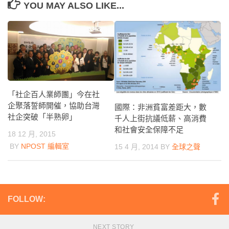
YOU MAY ALSO LIKE...
「社企百人業師團」今在社
企聚落誓師開催，協助台灣
國際：非洲貧富差距大，數
社企突破「半熟卵」
千人上街抗議低薪、高消費
和社會安全保障不足
18 12 月, 2015
BY
NPOST 編輯室
15 4 月, 2014
BY
全球之聲
FOLLOW:
NEXT STORY