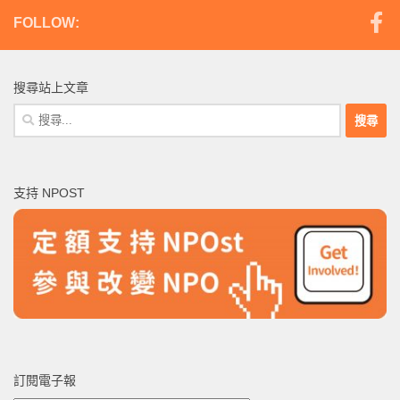
FOLLOW:
搜尋站上文章
搜
尋
關
鍵
支持 NPOST
字:
訂閱電子報