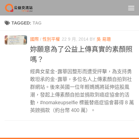
Skip to content
TAGGED:
TAG
國際
/
性別平權
22 9 月, 2014
BY
吳 易珊
妳願意為了公益上傳真實的素顏照
嗎？
經典女星金･露華因整形而遭受抨擊，為支持勇
敢坦承的金･露華，多位名人上傳素顏自拍到社
群網站。後來英國一位年輕媽媽將延伸這股風
潮，發起上傳素顏自拍並捐款到癌症協會的活
動，#nomakeupselfie 標籤替癌症協會募得 8 萬
英鎊捐款（約台幣 400 萬）。