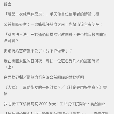
謠言
「我第一次感覺這麼爽！」手天使首位使用者的體驗心得
公益組織專家：一窩蜂批評慈濟之前，先釐清流言蜚語吧！
「財團法人法」三讀通過卻排除宗教團體，是否讓宗教團體無
法可管？
把錢捐給慈濟就不管了，算不算做善事？
我在桃園女監的日與夜－專訪一位匿名受刑人的鐵窗時光
（上）
余孟勳專欄／從慈濟看台灣公益組織的財務透明
《大誌》：幫助街友的一份雜誌？／《社企是門好生意？》書
摘
我朋友住在精神病院 3000 多天：生命從住院開始，戞然而止
【被歧視的歷史】中古歐洲地位獨特的「活死人」──痲瘋病患