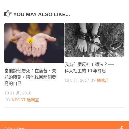
YOU MAY ALSO LIKE...
我為什麼反社工師法？──
當他說他想死：在痛苦、失
科大社工的 10 年尋思
能的時刻，陪他找回那個發
18 8 月, 2017
BY
橘冰月
亮的自己
19 11 月, 2018
BY
NPOST 編輯室