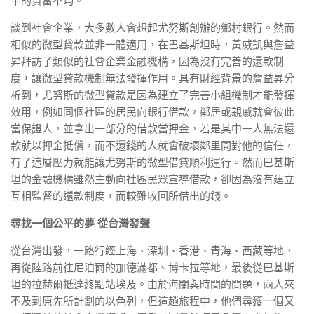
平的貧富不均。
談到社會企業，大多數人會想起尤努斯創辦的鄉村銀行。然而
相似的微型貸款並非一體適用，在巴基斯坦時，黃威凱與詹益
昇拜訪了類似的社會企業金融機構，因為沒有完善的還款制
度，讓微型貸款機制無法發揮作用。具有財經背景的詹益昇分
析到，尤努斯的微型貸款是因為建立了完善小組機制才能發揮
效用，例如同個社區的居民向銀行借款，鄰居或親戚就會彼此
當保證人，並拿出一部分的借款當押金，若是其中一人無法還
款就以押金抵償，而不還錢的人就會破壞鄰里間對他的信任，
有了這層壓力就能讓尤努斯的微型借貸順利運行。然而巴基斯
坦的金融機構雖然主動向社區民眾宣導借款，卻因為沒有建立
互相監督的還款制度，而較難收回所借出的錢。
尋找一個公平的夢 從台灣發聲
從台灣出發，一路行經上海、深圳、香港、青海、西藏等地，
再從陸路前往尼泊爾的加德滿都、博卡拉等地，最後從巴基斯
坦的拉赫爾抵達終點站埃及。由於海關與時間的問題，兩人來
不及到原先所計劃的以色列，但這趟旅程中，他們尋獲一個又