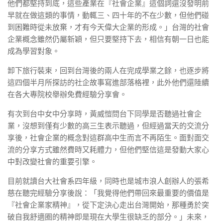
他們都堅持到底，這些產業在『社會企業』這個詞還沒發明前
早就在做這類的事情，動輒三、四十年的不在少數，但他們碰
到困難時從未放棄，才有今天偉大企業的形成。」台灣的社會
企業概念雖然仍屬新穎，但只要堅持下去，相信有朝一日也能
成為學習對象。
卸下旅行裝束，回到台灣後的兩人在完成學業之餘，也逐步將
這四個半月所探訪的社企故事寫進部落格裡，此外他們還陸續
在各大專院校舉辦免費經驗分享會。
有次到台中女中分享時，黃威愷問台下同學是否聽過社會企
業，沒想到僅有少數的高三生表示聽過，但經過當天的交流分
享後，社會企業的概念對這群高中生而言不再陌生。面對面交
流的分享方式雖然費時又耗體力，但他們堅信這是發動大家心
中對改變社會的重要引擎。
目前就讀台大社會系四年級，同時也是城市浪人創辦人的張希
慈在聽完經驗分享後說：「我覺得他們帶回來最重要的價值是
『社會企業家精神』，從下定決心走出台灣開始，那種勇於突
破自我舒適圈的精神即是現在大學生很缺乏的部分。」未來，