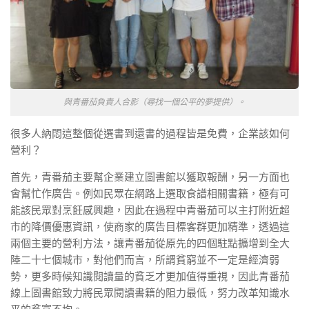
與青番茄負責人合影（尋找一個公平的夢提供）。
很多人納悶這整個從選書到還書的過程皆是免費，企業該如何
營利？
首先，青番茄主要幫企業建立圖書館以獲取報酬，另一方面也
會幫忙作廣告。例如民眾在網路上選取食譜相關書籍，極有可
能該民眾對烹飪感興趣，因此在過程中青番茄可以主打附近超
市的降價優惠資訊，使商家的廣告目標客群更加精準，透過這
兩個主要的營利方法，讓青番茄從原先的四個駐點擴增到全大
陸二十七個城市，對他們而言，所謂貧窮並不一定是經濟弱
勢，更多時候知識閱讀量的貧乏才更加值得重視，因此青番茄
線上圖書館致力將民眾閱讀書籍的阻力最低，努力改革知識水