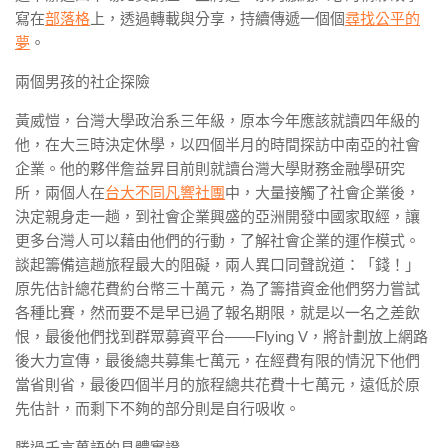
寫在
部落格
上，透過轉載與分享，持續傳遞一個個
尋找公平的
夢
。
兩個男孩的社企探險
黃威愷，台灣大學政治系三年級，原本今年應該就讀四年級的
他，在大三時決定休學，以四個半月的時間探訪中南亞的社會
企業。他的夥伴詹益昇目前則就讀台灣大學財務金融學研究
所，兩個人在
台大不同凡響社團
中，大量接觸了社會企業後，
決定親身走一趟，到社會企業興盛的亞洲開發中國家取經，讓
更多台灣人可以藉由他們的行動，了解社會企業的運作模式。
談起籌備這趟旅程最大的阻礙，兩人異口同聲說道：「錢！」
原先估計總花費約台幣三十萬元，為了籌措資金他們努力嘗試
各種比賽，然而要不是早已過了報名期限，就是以一名之差飲
恨，最後他們找到群眾募資平台——Flying V，將計劃放上網路
後大力宣傳，最後總共募集七萬元，在經費有限的情況下他們
當省則省，最後四個半月的旅程總共花費十七萬元，遠低於原
先估計，而剩下不夠的部分則是自行吸收。
勝過千言萬語的具體實證