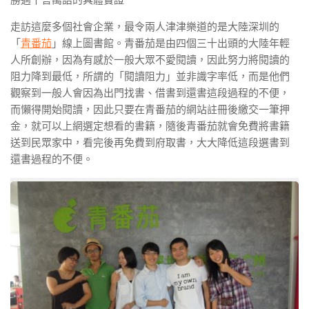
走訪這麼多個社會企業，最令兩人津津樂道的是大陸深圳的
「
青番茄
」線上圖書館。青番茄是由四個三十出頭的大陸年輕
人所創辦，因為有感於一般大眾不愛閱讀，因此努力將閱讀的
阻力降到最低，所謂的「閱讀阻力」並非識字率低，而是他們
觀察到一般人會因為出門找書、借書到還書這段過程的不便，
而懶得開始閱讀，因此只要在青番茄的網站註冊後繳交一筆押
金，就可以上網選定想看的書籍，隨後青番茄就會免費將書籍
送到民眾家中，看完後再免費到府取書，大大降低這段選書到
還書過程的不便。