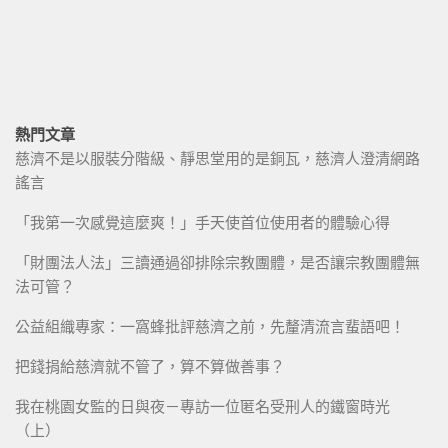
熱門文章
慈濟不是以服裝分階級、靜思堂用的是銅瓦，慈濟人澄清網路
謠言
「我第一次感覺這麼爽！」手天使首位使用者的體驗心得
「財團法人法」三讀通過卻排除宗教團體，是否讓宗教團體無
法可管？
公益組織專家：一窩蜂批評慈濟之前，先釐清流言蜚語吧！
把錢捐給慈濟就不管了，算不算做善事？
我在桃園女監的日與夜－專訪一位匿名受刑人的鐵窗時光
（上）