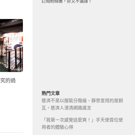
訂閱粉絲團，好文不漏接！
研究的過
熱門文章
慈濟不是以服裝分階級、靜思堂用的是銅
瓦，慈濟人澄清網路謠言
「我第一次感覺這麼爽！」手天使首位使
用者的體驗心得