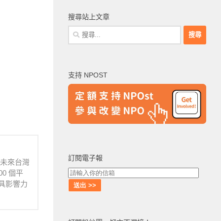
搜尋站上文章
搜
尋
關
鍵
支持 NPOST
字:
訂閱電子報
待未來台灣
0 個平
具影響力