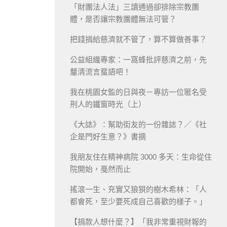
「財團法人法」三讀通過卻排除宗教團
體，是否讓宗教團體無法可管？
把錢捐給慈濟就不管了，算不算做善事？
公益組織專家：一窩蜂批評慈濟之前，先
釐清流言蜚語吧！
我在桃園女監的日與夜－專訪一位匿名受
刑人的鐵窗時光（上）
《大誌》：幫助街友的一份雜誌？／《社
企是門好生意？》書摘
我朋友住在精神病院 3000 多天：生命從住
院開始，戞然而止
搖滾一生、充實又狼狽的樹木希林：「人
都會死，至少要死成自己喜歡的樣子。」
【捐款人想什麼？】「我非常重視財報的