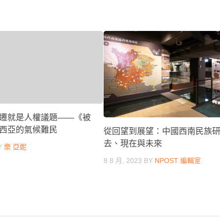
遷就是人權議題——《被
西亞的氣候難民
從回望到展望：中國西南民族
去、現在與未來
Y
樂 亞妮
8 8 月, 2023
BY
NPOST 編輯室