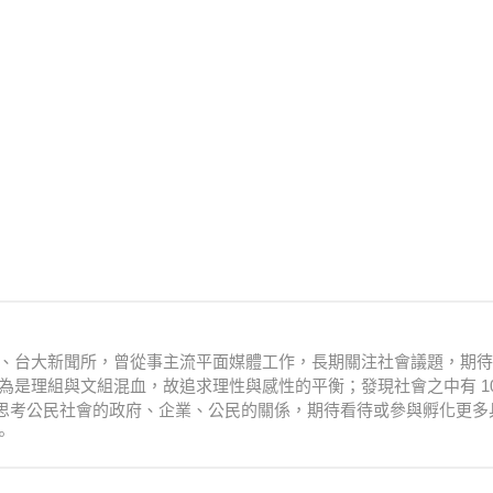
衛系、台大新聞所，曾從事主流平面媒體工作，長期關注社會議題，期
為是理組與文組混血，故追求理性與感性的平衡；發現社會之中有 10
思考公民社會的政府、企業、公民的關係，期待看待或參與孵化更多
。