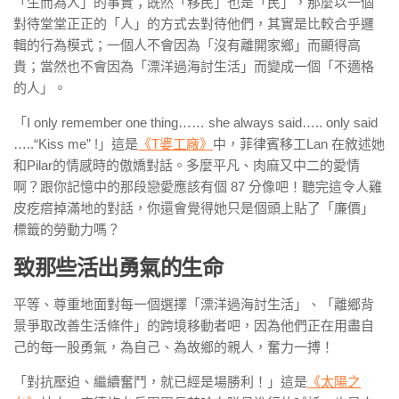
「生而為人」的事實；既然「移民」也是「民」，那麼以一個
對待堂堂正正的「人」的方式去對待他們，其實是比較合乎邏
輯的行為模式；一個人不會因為「沒有離開家鄉」而顯得高
貴；當然也不會因為「漂洋過海討生活」而變成一個「不適格
的人」。
「I only remember one thing…… she always said….. only said
…..“Kiss me” !」這是
《T婆工廠》
中，菲律賓移工Lan 在敘述她
和Pilar的情感時的傲嬌對話。多麼平凡、肉麻又中二的愛情
啊？跟你記憶中的那段戀愛應該有個 87 分像吧！聽完這令人雞
皮疙瘩掉滿地的對話，你還會覺得她只是個頭上貼了「廉價」
標籤的勞動力嗎？
致那些活出勇氣的生命
平等、尊重地面對每一個選擇「漂洋過海討生活」、「離鄉背
景爭取改善生活條件」的跨境移動者吧，因為他們正在用盡自
己的每一股勇氣，為自己、為故鄉的親人，奮力一搏！
「對抗壓迫、繼續奮鬥，就已經是場勝利！」這是
《太陽之