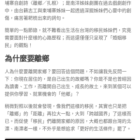
埔寨自創詩〈離鄉／扎根〉；是南洋姊妹劇團在過去戲劇創作
中，由台籍志工與柬埔寨姊妹一起透過深掘姊妹們心靈中的創
傷，痛苦著耙梳出來的詞句。
簡單的一點節錄，就不難看出生活在台灣的移民姊妹們，究竟
需要面對什麼樣的心路歷程；而這還僅僅只呈現了「婚姻移
民」的觀點！
為什麼要離鄉
人為什麼要離開家鄉？要回答這個問題，不如讓我先反問一
下：你現在居住的，是自己出生的故鄉嗎？你是不是也曾經因
為讀書、工作，而離開自己出生、成長的故土，來到某個可以
提供你學習、就業機會的「他鄉」？
稍微對照以後就會發現，像我們這樣的移民，其實也只是把
「離鄉」的「距離」再拉大一點，大到「跨越國界」了這樣而
已。而促使「移民」們離開家鄉的原因，大概也都跟台灣的北
漂、南漂者一樣，不外乎是想追求「更好的生活條件」罷了。