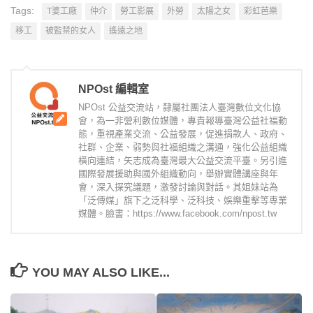
Tags:
T婆工廠
仲介
勞工影展
外勞
太陽之女
彩虹芭樂
移工
被監禁的女人
遙遠之地
NPOst 編輯室
NPOst 公益交流站，隸屬社團法人臺灣數位文化協
會，為一非營利數位媒體，專責報導臺灣公益社福動
態，重視產業交流、公益發展，促進捐款人、政府、
社群、企業、弱勢與社福組織之溝通，強化公益組織
橫向連結，矢志成為臺灣最大公益交流平臺。另引進
國際發展援助與國外組織動向，舉辦實體講座與年
會，深入探究議題，激發討論與對話。其姐妹站為
「泛傳媒」旗下之泛科學、泛科技、娛樂重擊等專業
媒體。臉書：https://www.facebook.com/npost.tw
YOU MAY ALSO LIKE...