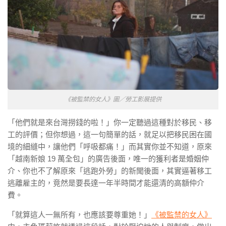
《被監禁的女人》圖／勞工影展提供
「他們就是來台灣撈錢的啦！」你一定聽過這種對於移民、移
工的評價；但你想過，這一句簡單的話，就足以把移民困在國
境的細縫中，讓他們「呼吸都痛！」而其實你並不知道，原來
「越南新娘 19 萬全包」的廣告後面，唯一的獲利者是婚姻仲
介、你也不了解原來「逃跑外勞」的新聞後面，其實逼著移工
逃離雇主的，竟然是要長達一年半時間才能還清的高額仲介
費。
「就算這人一無所有，也應該要尊重她！」
《被監禁的女人》