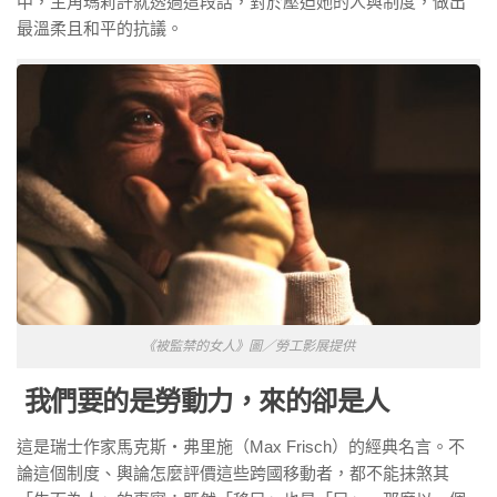
中，主角瑪莉許就透過這段話，對於壓迫她的人與制度，做出
最溫柔且和平的抗議。
《被監禁的女人》圖／勞工影展提供
我們要的是勞動力，來的卻是人
這是瑞士作家馬克斯・弗里施（Max Frisch）的經典名言。不
論這個制度、輿論怎麼評價這些跨國移動者，都不能抹煞其