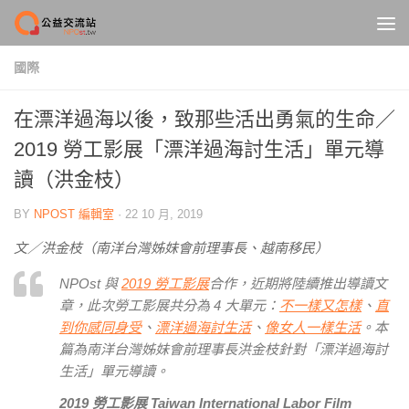
Skip to content
國際
在漂洋過海以後，致那些活出勇氣的生命／
2019 勞工影展「漂洋過海討生活」單元導
讀（洪金枝）
BY
NPOST 編輯室
·
22 10 月, 2019
文／洪金枝（南洋台灣姊妹會前理事長、越南移民）
NPOst 與
2019 勞工影展
合作，近期將陸續推出導讀文
章，此次勞工影展共分為 4 大單元：
不一樣又怎樣
、
直
到你感同身受
、
漂洋過海討生活
、
像女人一樣生活
。本
篇為南洋台灣姊妹會前理事長洪金枝針對「漂洋過海討
生活」單元導讀。
2019
勞工影展
Taiwan International Labor Film