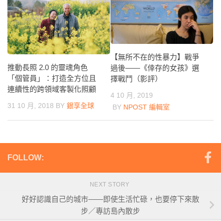
【無所不在的性暴力】戰爭
推動長照 2.0 的靈魂角色
過後——《倖存的女孩》選
「個管員」：打造全方位且
擇戰鬥（影評）
連續性的跨領域客製化照顧
4 10 月, 2019
31 10 月, 2018
BY
銀享全球
BY
NPOST 編輯室
FOLLOW:
NEXT STORY
好好認識自己的城市——即使生活忙碌，也要停下來散
步／專訪島內散步