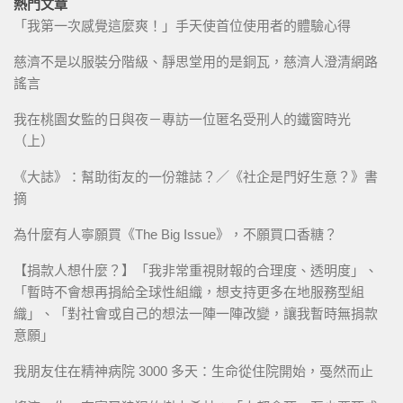
熱門文章
「我第一次感覺這麼爽！」手天使首位使用者的體驗心得
慈濟不是以服裝分階級、靜思堂用的是銅瓦，慈濟人澄清網路
謠言
我在桃園女監的日與夜－專訪一位匿名受刑人的鐵窗時光
（上）
《大誌》：幫助街友的一份雜誌？／《社企是門好生意？》書
摘
為什麼有人寧願買《The Big Issue》，不願買口香糖？
【捐款人想什麼？】「我非常重視財報的合理度、透明度」、
「暫時不會想再捐給全球性組織，想支持更多在地服務型組
織」、「對社會或自己的想法一陣一陣改變，讓我暫時無捐款
意願」
我朋友住在精神病院 3000 多天：生命從住院開始，戞然而止