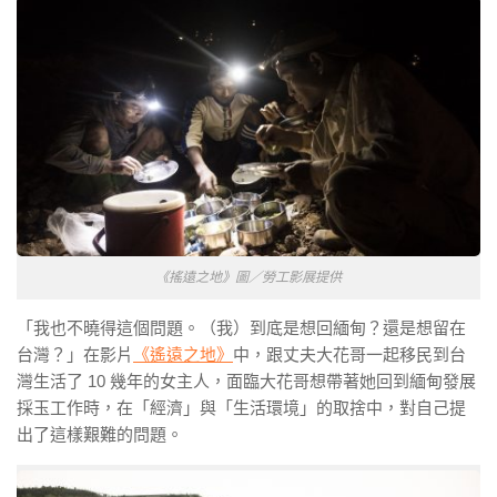
《搖遠之地》圖／勞工影展提供
「我也不曉得這個問題。（我）到底是想回緬甸？還是想留在
台灣？」在影片
《遙遠之地》
中，跟丈夫大花哥一起移民到台
灣生活了 10 幾年的女主人，面臨大花哥想帶著她回到緬甸發展
採玉工作時，在「經濟」與「生活環境」的取捨中，對自己提
出了這樣艱難的問題。