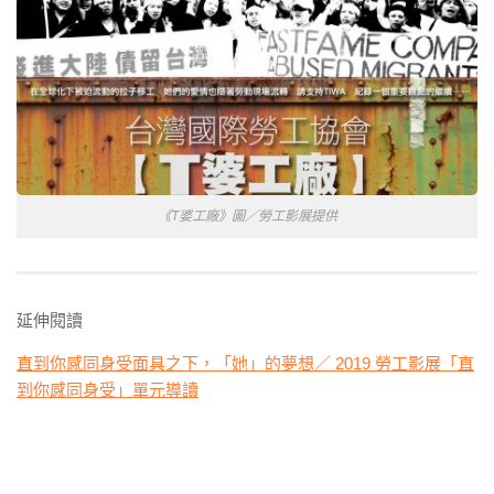
《T婆工廠》圖／勞工影展提供
延伸閱讀
直到你感同身受面具之下，「她」的夢想／ 2019 勞工影展「直
到你感同身受」單元導讀