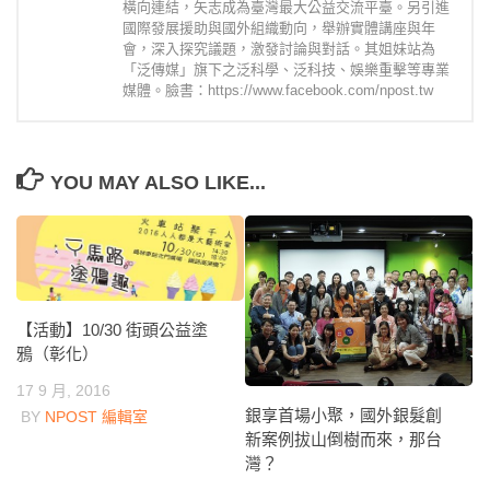
橫向連結，矢志成為臺灣最大公益交流平臺。另引進
國際發展援助與國外組織動向，舉辦實體講座與年
會，深入探究議題，激發討論與對話。其姐妹站為
「泛傳媒」旗下之泛科學、泛科技、娛樂重擊等專業
媒體。臉書：https://www.facebook.com/npost.tw
YOU MAY ALSO LIKE...
【活動】10/30 街頭公益塗
鴉（彰化）
17 9 月, 2016
銀享首場小聚，國外銀髮創
BY
NPOST 編輯室
新案例拔山倒樹而來，那台
灣？