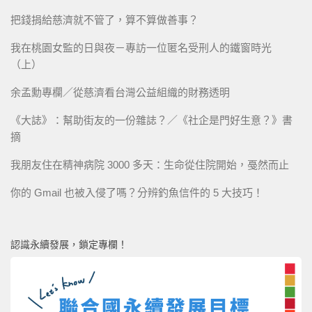
把錢捐給慈濟就不管了，算不算做善事？
我在桃園女監的日與夜－專訪一位匿名受刑人的鐵窗時光
（上）
余孟勳專欄／從慈濟看台灣公益組織的財務透明
《大誌》：幫助街友的一份雜誌？／《社企是門好生意？》書
摘
我朋友住在精神病院 3000 多天：生命從住院開始，戞然而止
你的 Gmail 也被入侵了嗎？分辨釣魚信件的 5 大技巧！
認識永續發展，鎖定專欄！