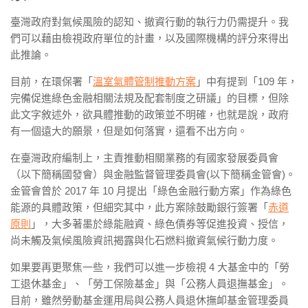
臺灣政府對氣候風險的認知、撤資行動的執行力仍需提升。我
們可以藉由檢視政府單位的計畫，以及國際機構的評分來得出
此推論。
目前，在環保署「
溫室氣體管制推動方案
」中有提到「109 年，
完備促進綠色金融相關法規及配套制度之研議」的目標，但除
此文字敘述外，欲具體推動的政策並不明確，也就是說，政府
有一個遠大的願景，但是如何落實，還看不出方向。
在臺灣政府編制上，主責推動相關業務的有國家發展委員會
（以下簡稱國發會）與金融監督管理委員會(以下簡稱金管會)。
金管會曾於 2017 年 10 月提出「綠色金融行動方案」作為綠色
能源的具體政策，但細究其中，此方案除鼓勵銀行簽署「
赤道
原則
」，大多著墨於綠能融資、綠色債券等促進投資、授信，
尚未觸及氣候風險資訊揭露與化石燃料撤資氣候行動力度。
如果要再更聚焦一些，我們可以進一步檢視 4 大基金中的「勞
工退休基金」、「勞工保險基金」與「公務人員退撫基金」。
目前，雖然勞動基金運用局與公務人員退休撫卹基金管理委員