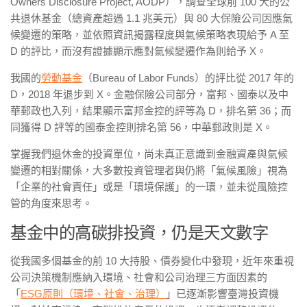
Owners Disclosure Project, AODP），調查全球前 100 大的公
共退休基金（總資產超過 1.1 兆美元）與 80 大保險公司因應氣
候變遷的策略，並依照資訊揭露程度與氣候策略表現給予 A 至
D 的評比，而沒有證據顯示應對氣候變遷作為則給予 X。
我國的
勞動基金
（Bureau of Labor Funds）的評比從 2017 年的
D，2018 年退步到 X。金融保險公司部分，富邦、國泰以及中
華郵政也入列，結果顯示富邦金控的評等為 D，排名第 36；而
同獲得 D 評等的國泰金控則排名第 56，中華郵政則是 X。
掌握我們退休金的投資單位，尚未真正意識到金融資產與氣候
變遷的相對關係，大多數投資管理者與仍將「氣候風險」視為
「企業的社會責任」或是「環境保護」的一環，並未從風險控
管的角度來思考。
基金中的高碳排投資，仍是天文數字
從我國多個基金的前 10 大持股、債券變化中發現，近年來重視
公司決策機制應納入環境、社會和公司治理三方面因素的
「
ESG原則（環境、社會、治理）
」已逐漸影響臺灣投資機