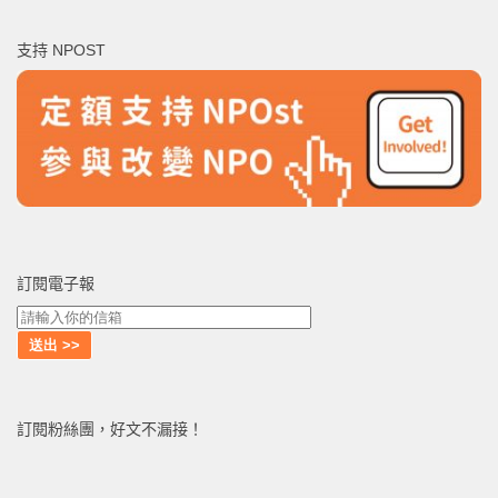
關
鍵
支持 NPOST
字:
訂閱電子報
訂閱粉絲團，好文不漏接！