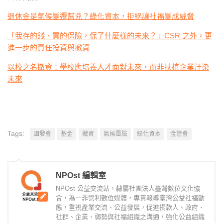
退休金是氣候變遷幫兇？綠化資本，拒絕讓社福變成威脅
「我存的錢、買的保險，保了什麼樣的未來？」CSR 之外，更
進一步的責任投資與撤資
以校之名撤資：學校應培養人才面對未來，而非扶植企業汙染
未來
Tags:
國發會
基金
撤資
氣候風險
綠化資本
金管會
NPOst 編輯室
NPOst 公益交流站，隸屬社團法人臺灣數位文化協
會，為一非營利數位媒體，專責報導臺灣公益社福動
態，重視產業交流、公益發展，促進捐款人、政府、
社群、企業、弱勢與社福組織之溝通，強化公益組織