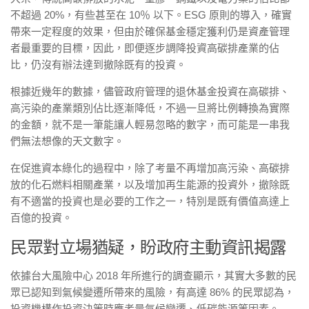
不超過 20%，有些甚至在 10％ 以下。ESG 原則的導入，確實
帶來一定程度的效果，但由於確保基金穩定獲利仍是資產管理
者最重要的目標，因此，即便逐步調降投資高碳排產業的佔
比，仍沒有辦法達到撤除既有的投資。
根據近幾年的數據，儘管政府管理的退休基金投資在高碳排、
高污染的產業類別佔比逐漸降低，不過一旦將比例轉換為實際
的金額，就不是一筆能讓人輕易忽略的數字，而可能是一串我
們無法想像的天文數字。
在促進資本綠化的過程中，除了考量不再增加高污染、高碳排
放的化石燃料相關產業，以及增加再生能源的投資外，撤除既
有不適當的投資也是必要的工作之一，特別是既有價值高達上
百億的投資。
民眾對立場猶疑，盼政府主動資訊揭露
依據台大風險中心 2018 年所進行的調查顯示，其實大多數的民
眾已認知到氣候變遷所帶來的風險，有高達 86% 的民眾認為，
投資機構作投資決策時應考量氣候變遷、低碳能源等因素。