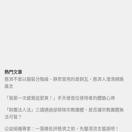
熱門文章
慈濟不是以服裝分階級、靜思堂用的是銅瓦，慈濟人澄清網路
謠言
「我第一次感覺這麼爽！」手天使首位使用者的體驗心得
「財團法人法」三讀通過卻排除宗教團體，是否讓宗教團體無
法可管？
公益組織專家：一窩蜂批評慈濟之前，先釐清流言蜚語吧！