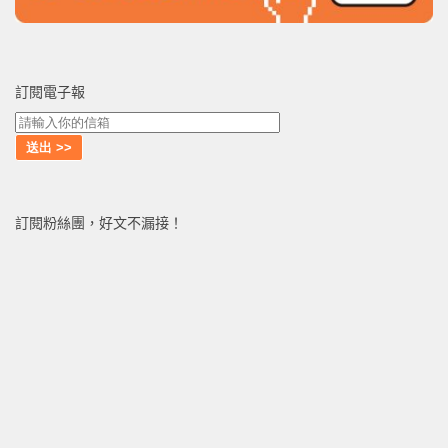
訂閱電子報
訂閱粉絲團，好文不漏接！