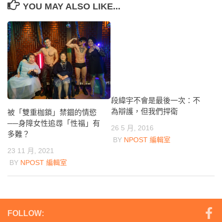
YOU MAY ALSO LIKE...
段緯宇不會是最後一次：不
為辯護，但我們捍衛
被「雙重枷鎖」禁錮的情慾
──身障女性追尋「性福」有
26 5 月, 2016
多難？
BY
NPOST 編輯室
23 11 月, 2021
BY
NPOST 編輯室
FOLLOW: