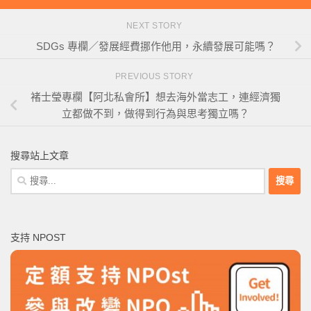
NEXT STORY
SDGs 專欄／發展經費挪作他用，永續發展可能嗎？
PREVIOUS STORY
褚士瑩專欄【阿北私會所】想去海外當志工，連經濟獨
立都做不到，做得到行為與思考獨立嗎？
搜尋站上文章
搜
尋
關
鍵
支持 NPOST
字: