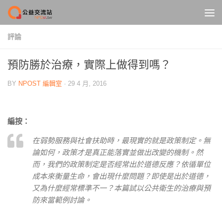
Skip to content
評論
預防勝於治療，實際上做得到嗎？
BY
NPOST 編輯室
·
29 4 月, 2016
編按：
在弱勢服務與社會扶助時，最現實的就是政策制定。無
論如何，政策才是真正能落實並做出改變的機制。然
而，我們的政策制定是否經常出於道德反應？依循單位
成本來衡量生命，會出現什麼問題？即使是出於道德，
又為什麼經常標準不一？本篇試以公共衛生的治療與預
防來當範例討論。