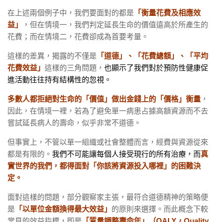
在上述兩個例子中，我們要面對的都是
「衡量花費及相應效
益」
，但在情境一，我們判定延長生命的價值遠高於所產生的
花費；而在情境二，花費卻成為首要考量。
這樣的差異，揭露的不僅是
「道德」、「花費總額」、「平均
花費效益」
這樣的三角問題，
也顯示了我們對於預防性健康促
進活動往往持有結構性的忽視。
多數人都拒絕對生命的「價值」做出金錢上的「價格」衡量
，
因此，在情境一裡，若為了避免單一病患占據高額資源而不去
嘗試延長病人的壽命，似乎非常不道德。
但事實上，不管以單一組織或社會整體而言，經費與資源從來
都是有限的。
我們不可能讓每個人接受現行的所有治療，而
真
實世界的我們，都得面對「你該將資源投入哪裡」的困難決
定。
面對這樣的問題，部分觀察家主張，最符合道德精神的策略便
是
「以單位金額換得最大效益」
的原則來選擇。而此概念下較
常見的效益指標，即是
「質量調整壽命年」（QALY，Quality