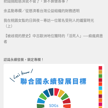
把錢捐給慈濟就不管了，算不算做善事？
余孟勳專欄／從慈濟看台灣公益組織的財務透明
我在桃園女監的日與夜－專訪一位匿名受刑人的鐵窗時光
（上）
【被歧視的歷史】中古歐洲地位獨特的「活死人」──痲瘋病患
者
認識永續發展，鎖定專欄！