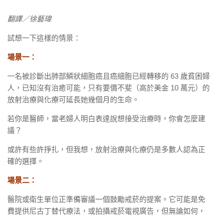
翻譯／徐藝瑋
試想一下這樣的情景：
場景一：
一名被診斷出肺部鱗狀細胞癌且癌細胞已經轉移的 63 歲貧困婦
人，已知沒有治癒可能，只有要價不斐（高於美金 10 萬元）的
放射治療與化療可延長她幾個月的生命。
若你是醫師，當老婦人明白表達說想接受治療時，你會怎麼建
議？
或許有些許掙扎，但我想，放射治療與化療仍是多數人認為正
確的選擇。
場景二：
醫院或衛生單位正準備審議一個鼓勵戒菸的提案。它可能是免
費提供尼古丁替代療法，或拍攝戒菸電視廣告，但無論如何，