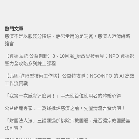
熱門文章
慈濟不是以服裝分階級、靜思堂用的是銅瓦，慈濟人澄清網路
謠言
【數據賦能 公益創新】8、10月場_讓改變被看見：NPO 數據影
響力全攻略系列線上課程
【北區-進階型技術工作坊】公益特攻隊：NGO/NPO 的 AI 高效
工作流實戰
「我第一次感覺這麼爽！」手天使首位使用者的體驗心得
公益組織專家：一窩蜂批評慈濟之前，先釐清流言蜚語吧！
「財團法人法」三讀通過卻排除宗教團體，是否讓宗教團體無
法可管？