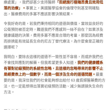
療處置」，我們卻甚少支持醫師
「拒絕施行極端昂貴且效用低
落的治療」。
事實上，美國醫學協會的倫理守則甚至明確點
出，醫療費用的多寡不應該影響決策結果。
令我好奇的是，若我們秉持相同的道德與價值，當效益良好的
公衛預防被否定時，難道我們不應感到一絲不自在？如果涉及
健康議題的決策，費用多寡不應是合理的考量，那麼因為經費
而排擠能有效延長生命的尼古丁替代療法，為什麼會是正確的
選擇呢？
我明白，要除去這樣的道德不一致性並不容易，而或許我們也
不會找到應對的解藥。但我希望更多人知道，
我們的健康體系
有著對初級預防的系統性忽略，且這樣的忽略帶來的影響不止
是經費表上的一個數字，而是一個涉及生命的道德問題。
最重
要的是，我深信我們的社會能夠想出給付 63 歲貧婦醫藥費的方
法，也一定能想得出落實初級預防活動、減少無謂損失生命的
方法。