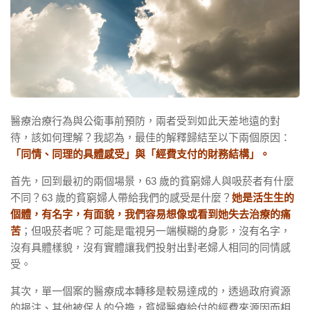
醫療治療行為與公衛事前預防，兩者受到如此天差地遠的對
待，該如何理解？我認為，最佳的解釋歸結至以下兩個原因：
「同情、同理的具體感受」與「經費支付的財務結構」。
首先，回到最初的兩個場景，63 歲的貧窮婦人與吸菸者有什麼
不同？63 歲的貧窮婦人帶給我們的感受是什麼？
她是活生生的
個體，有名字，有面貌，我們容易想像或看到她失去治療的痛
苦
；但吸菸者呢？可能是電視另一端模糊的身影，沒有名字，
沒有具體樣貌，沒有實體讓我們投射出對老婦人相同的同情感
受。
其次，單一個案的醫療成本轉移是較易達成的，透過政府資源
的挹注、其他被保人的分擔，貧婦醫療給付的經費來源因而相