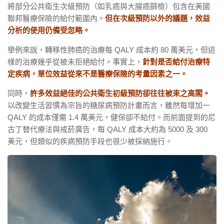
將部分公共衛生次級預防（如乳癌與大腸癌篩檢）包含在美國
聯邦醫療保險的給付範圍內。
但在次級預防以外的議題，效益
分析的使用仍備受忽略。
舉例來說，轉移性肺癌的治療每 QALY 成本約 80 萬美元，但這
樣的治療幾乎從被未拒絕給付。事實上，
針對是否給付治療特
定疾病，單位效益從來不是醫療保險的考量因素之一。
同時，
許多效益絕佳的公共衛生初級預防卻往往被束之高閣。
以改變生活習慣為宗旨的糖尿病預防計畫而言，雖然每增加一
QALY 的成本僅需 1.4 萬美元，健保卻不給付。而前面提到的尼
古丁替代療法與戒菸廣告，每 QALY 成本大約為 5000 及 300
美元，但類似的疾病預防手段也很少被採納施行。