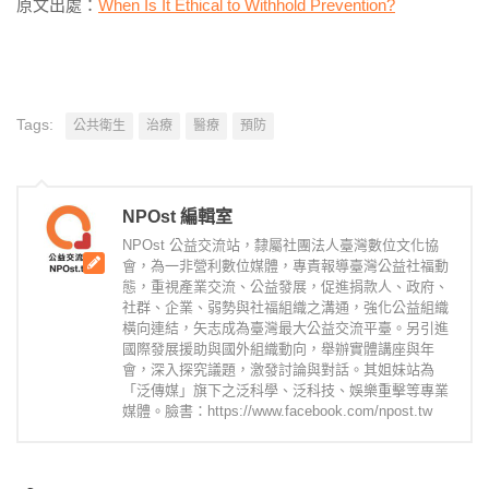
原文出處：
When Is It Ethical to Withhold Prevention?
Tags:
公共衛生
治療
醫療
預防
NPOst 編輯室
NPOst 公益交流站，隸屬社團法人臺灣數位文化協
會，為一非營利數位媒體，專責報導臺灣公益社福動
態，重視產業交流、公益發展，促進捐款人、政府、
社群、企業、弱勢與社福組織之溝通，強化公益組織
橫向連結，矢志成為臺灣最大公益交流平臺。另引進
國際發展援助與國外組織動向，舉辦實體講座與年
會，深入探究議題，激發討論與對話。其姐妹站為
「泛傳媒」旗下之泛科學、泛科技、娛樂重擊等專業
媒體。臉書：https://www.facebook.com/npost.tw