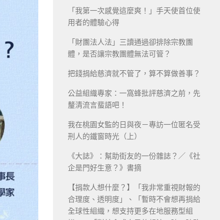
「我第一次感覺這麼爽！」手天使首位使
用者的體驗心得
「財團法人法」三讀通過卻排除宗教團
體，是否讓宗教團體無法可管？
把錢捐給慈濟就不管了，算不算做善事？
公益組織專家：一窩蜂批評慈濟之前，先
釐清流言蜚語吧！
我在桃園女監的日與夜－專訪一位匿名受
刑人的鐵窗時光（上）
《大誌》：幫助街友的一份雜誌？／《社
企是門好生意？》書摘
【捐款人想什麼？】「我非常重視財報的
合理度、透明度」、「暫時不會想再捐給
全球性組織，想支持更多在地服務型組