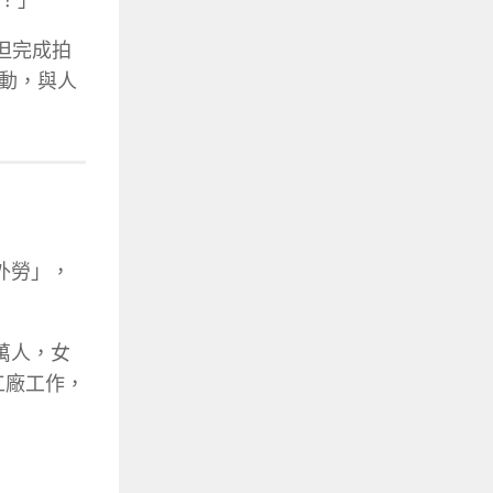
；但完成拍
動，與人
外勞」，
萬人，女
工廠工作，