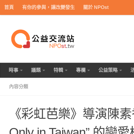
首頁
有你的參與，讓改變發生
關於 NPOst
Skip to content
時事
議題
特輯
專欄
公益策略
內容分類
《彩虹芭樂》導演陳素
Only in Taiwan” 