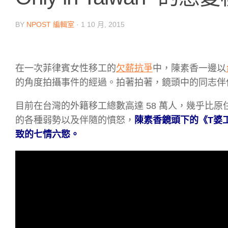
BY
NPOST 編輯室
·
1 10 月, 2015
在一次菲律賓女性移工的
欠薪抗爭
中，陳素香一邊以
的角度拍攝事件的經過。拍著拍著，鏡頭中的同志伴
目前在台灣的外籍移工總數高達 58 萬人，幾乎比
的各種弱勢以及伴隨的憤怒，
陳素香鏡頭下的《T婆
致的七情六慾。