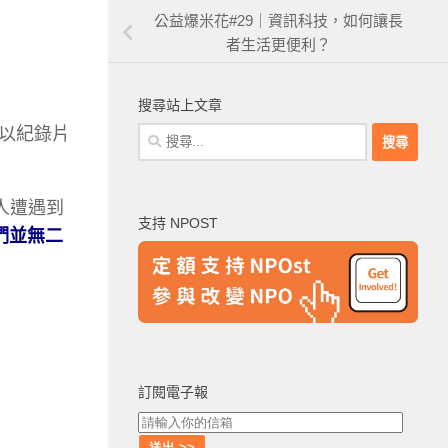
公益爆米花#29｜資訊科技，如何讓長
者生活更便利？
搜尋站上文章
以紀錄片
搜
尋
關
鍵
人遭遇到
支持 NPOST
字:
們並無二
訂閱電子報