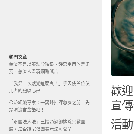
熱門文章
慈濟不是以服裝分階級、靜思堂用的是銅
瓦，慈濟人澄清網路謠言
「我第一次感覺這麼爽！」手天使首位使
歡迎 
用者的體驗心得
宣傳
公益組織專家：一窩蜂批評慈濟之前，先
釐清流言蜚語吧！
活動
「財團法人法」三讀通過卻排除宗教團
體，是否讓宗教團體無法可管？