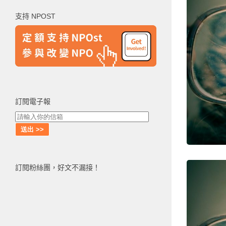
鍵
支持 NPOST
字:
訂閱電子報
訂閱粉絲團，好文不漏接！