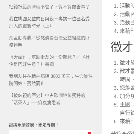
活動
把錢捐給慈濟就不管了，算不算做善事？
活動內
我在桃園女監的日與夜－專訪一位匿名受
活動主
刑人的鐵窗時光（上）
來稿
余孟勳專欄／從慈濟看台灣公益組織的財
徵才
務透明
《大誌》：幫助街友的一份雜誌？／《社
徵才組
企是門好生意？》書摘
徵才
我朋友住在精神病院 3000 多天：生命從住
時間
院開始，戞然而止
您能
【被歧視的歷史】中古歐洲地位獨特的
加分
「活死人」──痲瘋病患者
主圖：
自行
來稿
認識永續發展，鎖定專欄！