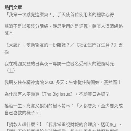
熱門文章
「我第一次感覺這麼爽！」手天使首位使用者的體驗心得
慈濟不是以服裝分階級、靜思堂用的是銅瓦，慈濟人澄清網路
謠言
《大誌》：幫助街友的一份雜誌？／《社企是門好生意？》書
摘
我在桃園女監的日與夜－專訪一位匿名受刑人的鐵窗時光
（上）
我朋友住在精神病院 3000 多天：生命從住院開始，戞然而止
為什麼有人寧願買《The Big Issue》，不願買口香糖？
搖滾一生、充實又狼狽的樹木希林：「人都會死，至少要死成
自己喜歡的樣子。」
【捐款人想什麼？】「我非常重視財報的合理度、透明度」、