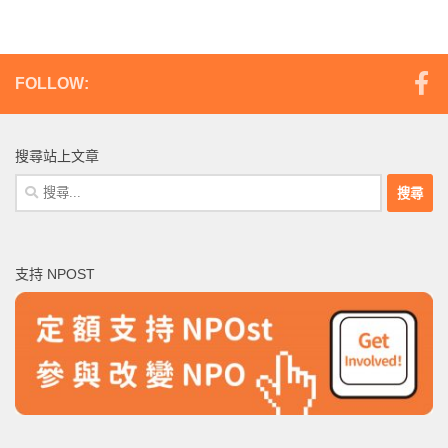
FOLLOW:
搜尋站上文章
搜
尋
關
鍵
支持 NPOST
字: